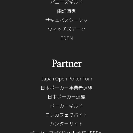
バニーズギルド
幽幻酒家
サキュバスシーシャ
ウィッチズアーク
EDEN
Partner
Japan Open Poker Tour
日本ポーカー事業者連盟
日本ポーカー連盟
ポーカーギルド
コンカフェでバイト
ハンターサイト
ポーカーマガジン〜LightTHREE〜