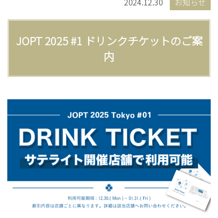
2024.12.30
お知らせ
JOPT 2025 #1 ドリンクチケットのご案
内