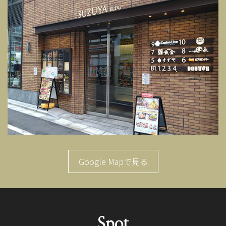
Google Mapで見る
Spot