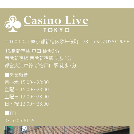
〒160-0021 東京都新宿区歌舞伎町1-23-15 SUZUYAビル9F
JR線 新宿駅 東口 徒歩3分
西武新宿線 西武新宿駅 徒歩2分
都営大江戸線 新宿西口駅 徒歩3分
■営業時間
月～木 15:00～23:00
金曜日 15:00～23:00
土曜日 12:00～23:00
日・祝 12:00～23:00
■TEL
03-6205-6155