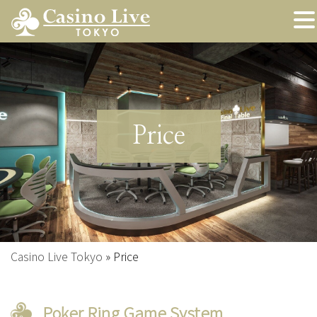
Price
Casino Live Tokyo
»
Price
Poker Ring Game System