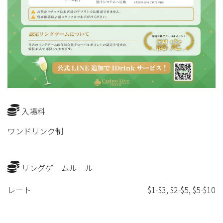
入場料
ワンドリンク制
リングゲームルール
レート
$1-$3, $2-$5, $5-$10