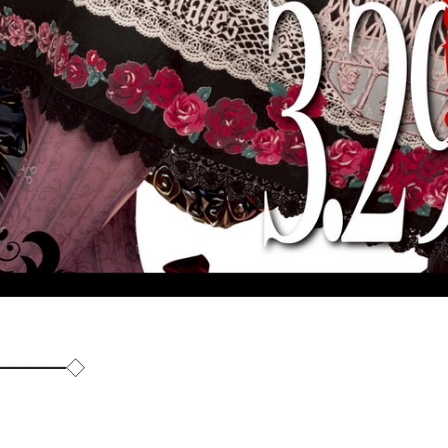
━━━━◇