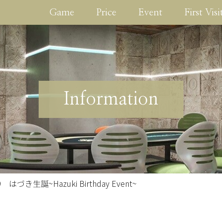
Game
Price
Event
First Visi
Information
9 はづき生誕~Hazuki Birthday Event~