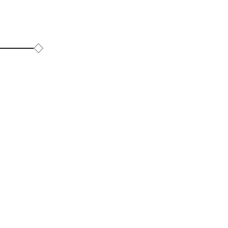
━━━━◇