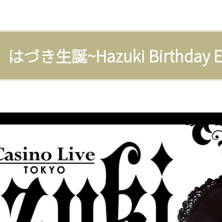
 はづき生誕~Hazuki Birthday E