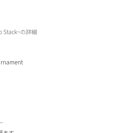
eep Stack~の詳細
ournament
─
得ます。